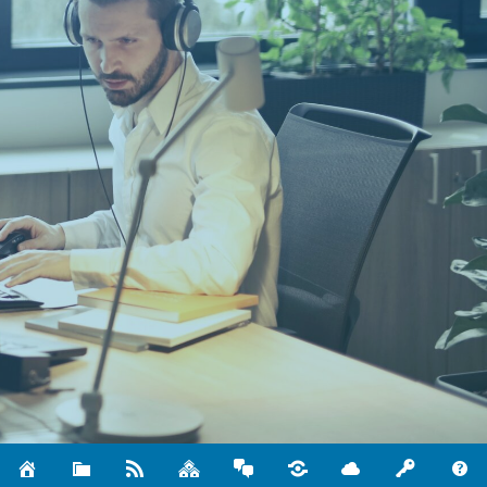
rpi-virtuell
ist eine Dienstleistung des
Comenius-Instutes
für
digitale Bildungsangebote